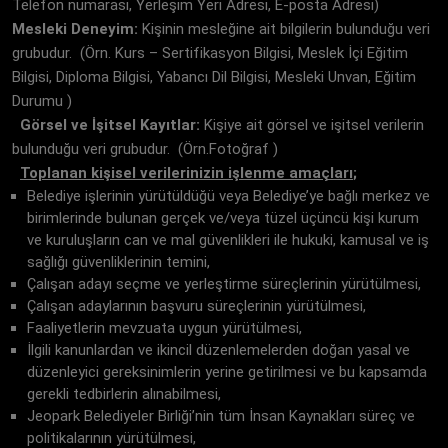
Telefon numarası, Yerleşim Yeri Adresi, E-posta Adresi)
Mesleki Deneyim:
Kişinin mesleğine ait bilgilerin bulunduğu veri
grubudur. (Örn. Kurs – Sertifikasyon Bilgisi, Meslek İçi Eğitim
Bilgisi, Diploma Bilgisi, Yabancı Dil Bilgisi, Mesleki Unvan, Eğitim
Durumu )
Görsel ve İşitsel Kayıtlar:
Kişiye ait görsel ve işitsel verilerin
bulunduğu veri grubudur. (Örn.Fotoğraf )
Toplanan kişisel verilerinizin işlenme amaçları
;
Belediye işlerinin yürütüldüğü veya Belediye’ye bağlı merkez ve
birimlerinde bulunan gerçek ve/veya tüzel üçüncü kişi kurum
ve kuruluşların can ve mal güvenlikleri ile hukuki, kamusal ve iş
sağlığı güvenliklerinin temini,
Çalışan adayı seçme ve yerleştirme süreçlerinin yürütülmesi,
Çalışan adaylarının başvuru süreçlerinin yürütülmesi,
Faaliyetlerin mevzuata uygun yürütülmesi,
İlgili kanunlardan ve ikincil düzenlemelerden doğan yasal ve
düzenleyici gereksinimlerin yerine getirilmesi ve bu kapsamda
gerekli tedbirlerin alınabilmesi,
Jeopark Belediyeler Birliği’nin tüm İnsan Kaynakları süreç ve
politikalarının yürütülmesi,