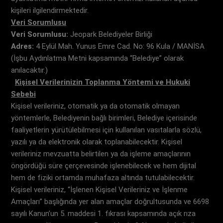
kişileri ilgilendirmektedir.
Veri Sorumlusu
Veri Sorumlusu:
Jeopark Belediyeler Birliği
Adres:
4 Eylül Mah. Yunus Emre Cad. No: 96 Kula / MANİSA
(İşbu Aydınlatma Metni kapsamında “Belediye” olarak
anılacaktır.)
Kişisel Verilerinizin Toplanma Yöntemi ve Hukuki
Sebebi
Kişisel verileriniz, otomatik ya da otomatik olmayan
yöntemlerle, Belediyenin bağlı birimleri, Belediye içerisinde
faaliyetlerin yürütülebilmesi için kullanılan vasıtalarla sözlü,
yazılı ya da elektronik olarak toplanabilecektir. Kişisel
verileriniz mevzuatta belirtilen ya da işleme amaçlarının
öngördüğü süre çerçevesinde işlenebilecek ve hem dijital
hem de fiziki ortamda muhafaza altında tutulabilecektir.
Kişisel verileriniz, “İşlenen Kişisel Verileriniz ve İşlenme
Amaçları” başlığında yer alan amaçlar doğrultusunda ve 6698
sayılı Kanun’un 5. maddesi 1. fıkrası kapsamında açık rıza