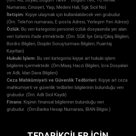
(Örn. Ad, Soyad, Doğum Tarihi – Doğum Yeri, TC Kimlik
Numarası, Cinsiyet, Yaşı, Medeni Hali, Sgk Sicil No)
İletişim:
Kişiye ulaşmak için kullanılabilecek veri grubudur.
(Örn. Telefon numarası, E-posta Adresi, Yerleşim Yeri Adresi)
Özlük:
Bu veri kategorisi personel özlük dosyasında yer alan
veri türlerini ifade etmektedir. (Örn. SGK İşe Giriş/Çıkış Bilgileri,
Bordro Bilgileri, Disiplin Soruşturması Bilgileri, Puantaj
Kayıtları)
Hukuki İşlem:
Bu veri kategorisi kişiye ait hukuki işlem
bilgilerini içermektedir. (Örn.Maaş Haczi Bilgileri, İcra Dosyaları
ve Adli, İdari Dava Bilgileri)
Ceza Mahkûmiyeti ve Güvenlik Tedbirleri:
Kişiye ait ceza
mahkumiyeti ve güvenlik tedbirleri bilgilerinin bulunduğu veri
grubudur. (Örn. Adli Sicil Kaydı)
Finans:
Kişinin finansal bilgilerinin bulunduğu veri
grubudur. (Örn.Banka Hesap Numarası, IBAN Bilgisi )
TEDARİKÇİLER İÇİN