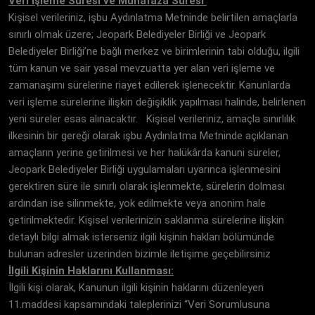
Veri İşleme Süresi ve Muhafaza Süresi
Kişisel verileriniz, işbu Aydınlatma Metninde belirtilen amaçlarla
sınırlı olmak üzere; Jeopark Belediyeler Birliği ve Jeopark
Belediyeler Birliği’ne bağlı merkez ve birimlerinin tabi olduğu, ilgili
tüm kanun ve sair yasal mevzuatta yer alan veri işleme ve
zamanaşımı sürelerine riayet edilerek işlenecektir. Kanunlarda
veri işleme sürelerine ilişkin değişiklik yapılması halinde, belirlenen
yeni süreler esas alınacaktır. Kişisel verileriniz, amaçla sınırlılık
ilkesinin bir gereği olarak işbu Aydınlatma Metninde açıklanan
amaçların yerine getirilmesi ve her halükârda kanuni süreler,
Jeopark Belediyeler Birliği uygulamaları uyarınca işlenmesini
gerektiren süre ile sınırlı olarak işlenmekte, sürelerin dolması
ardından ise silinmekte, yok edilmekte veya anonim hale
getirilmektedir. Kişisel verilerinizin saklanma sürelerine ilişkin
detaylı bilgi almak isterseniz ilgili kişinin hakları bölümünde
bulunan adresler üzerinden bizimle iletişime geçebilirsiniz
İlgili Kişinin Haklarını Kullanması:
İlgili kişi olarak, Kanunun ilgili kişinin haklarını düzenleyen
11.maddesi kapsamındaki taleplerinizi “Veri Sorumlusuna