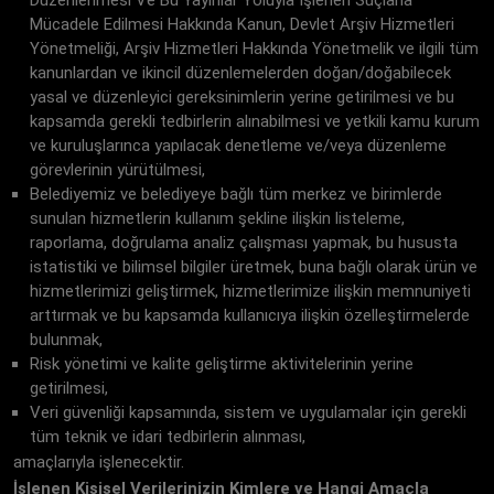
Düzenlenmesi Ve Bu Yayınlar Yoluyla İşlenen Suçlarla
Mücadele Edilmesi Hakkında Kanun, Devlet Arşiv Hizmetleri
Yönetmeliği, Arşiv Hizmetleri Hakkında Yönetmelik ve ilgili tüm
kanunlardan ve ikincil düzenlemelerden doğan/doğabilecek
yasal ve düzenleyici gereksinimlerin yerine getirilmesi ve bu
kapsamda gerekli tedbirlerin alınabilmesi ve yetkili kamu kurum
ve kuruluşlarınca yapılacak denetleme ve/veya düzenleme
görevlerinin yürütülmesi,
Belediyemiz ve belediyeye bağlı tüm merkez ve birimlerde
sunulan hizmetlerin kullanım şekline ilişkin listeleme,
raporlama, doğrulama analiz çalışması yapmak, bu hususta
istatistiki ve bilimsel bilgiler üretmek, buna bağlı olarak ürün ve
hizmetlerimizi geliştirmek, hizmetlerimize ilişkin memnuniyeti
arttırmak ve bu kapsamda kullanıcıya ilişkin özelleştirmelerde
bulunmak,
Risk yönetimi ve kalite geliştirme aktivitelerinin yerine
getirilmesi,
Veri güvenliği kapsamında, sistem ve uygulamalar için gerekli
tüm teknik ve idari tedbirlerin alınması,
amaçlarıyla işlenecektir.
İşlenen Kişisel Verilerinizin Kimlere ve Hangi Amaçla