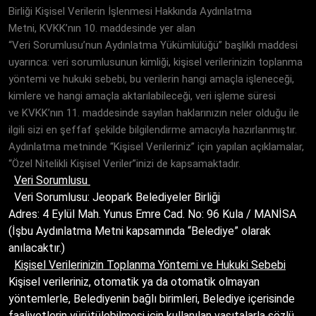
Birliği Kişisel Verilerin İşlenmesi Hakkında Aydınlatma
Metni, KVKK’nın 10. maddesinde yer alan
“Veri Sorumlusu’nun Aydınlatma Yükümlülüğü” başlıklı maddesi
uyarınca: veri sorumlusunun kimliği, kişisel verilerinizin toplanma
yöntemi ve hukuki sebebi, bu verilerin hangi amaçla işleneceği,
kimlere ve hangi amaçla aktarılabileceği, veri işleme süresi
ve KVKK’nın 11. maddesinde sayılan haklarınızın neler olduğu ile
ilgili sizi en şeffaf şekilde bilgilendirme amacıyla hazırlanmıştır.
Aydınlatma metninde “Kişisel Verileriniz” için yapılan açıklamalar,
“Özel Nitelikli Kişisel Veriler”inizi de kapsamaktadır.
Veri Sorumlusu
Veri Sorumlusu:
Jeopark Belediyeler Birliği
Adres:
4 Eylül Mah. Yunus Emre Cad. No: 96 Kula / MANİSA
(İşbu Aydınlatma Metni kapsamında “Belediye” olarak
anılacaktır.)
Kişisel Verilerinizin Toplanma Yöntemi ve Hukuki Sebebi
Kişisel verileriniz, otomatik ya da otomatik olmayan
yöntemlerle, Belediyenin bağlı birimleri, Belediye içerisinde
faaliyetlerin yürütülebilmesi için kullanılan vasıtalarla sözlü,