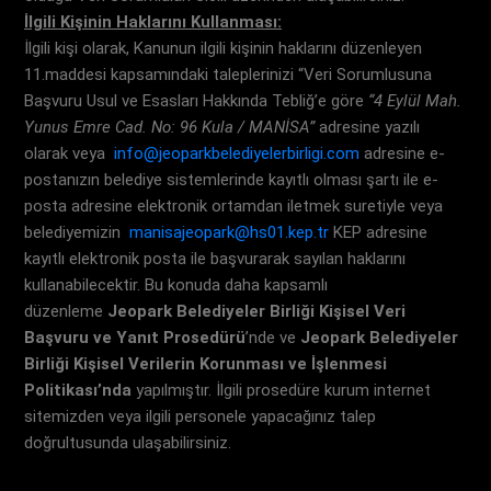
İlgili Kişinin Haklarını Kullanması:
İlgili kişi olarak, Kanunun ilgili kişinin haklarını düzenleyen
11.maddesi kapsamındaki taleplerinizi “Veri Sorumlusuna
Başvuru Usul ve Esasları Hakkında Tebliğ’e göre
“4 Eylül Mah.
Yunus Emre Cad. No: 96 Kula / MANİSA”
adresine yazılı
olarak veya
info@jeoparkbelediyelerbirligi.com
adresine e-
postanızın belediye sistemlerinde kayıtlı olması şartı ile e-
posta adresine elektronik ortamdan iletmek suretiyle veya
belediyemizin
manisajeopark@hs01.kep.tr
KEP adresine
kayıtlı elektronik posta ile başvurarak sayılan haklarını
kullanabilecektir. Bu konuda daha kapsamlı
düzenleme
Jeopark Belediyeler Birliği
Kişisel Veri
Başvuru ve Yanıt Prosedürü
’nde ve
Jeopark Belediyeler
Birliği
Kişisel Verilerin Korunması ve İşlenmesi
Politikası’nda
yapılmıştır. İlgili prosedüre kurum internet
sitemizden veya ilgili personele yapacağınız talep
doğrultusunda ulaşabilirsiniz.