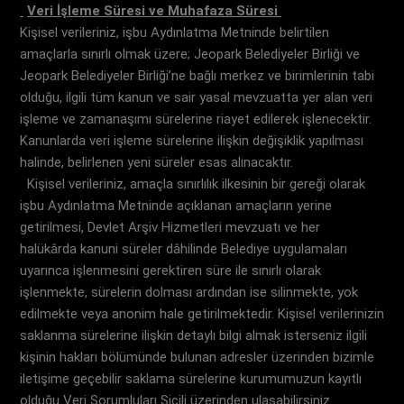
Veri İşleme Süresi ve Muhafaza Süresi
Kişisel verileriniz, işbu Aydınlatma Metninde belirtilen
amaçlarla sınırlı olmak üzere; Jeopark Belediyeler Birliği ve
Jeopark Belediyeler Birliği’ne bağlı merkez ve birimlerinin tabi
olduğu, ilgili tüm kanun ve sair yasal mevzuatta yer alan veri
işleme ve zamanaşımı sürelerine riayet edilerek işlenecektir.
Kanunlarda veri işleme sürelerine ilişkin değişiklik yapılması
halinde, belirlenen yeni süreler esas alınacaktır.
Kişisel verileriniz, amaçla sınırlılık ilkesinin bir gereği olarak
işbu Aydınlatma Metninde açıklanan amaçların yerine
getirilmesi, Devlet Arşiv Hizmetleri mevzuatı ve her
halükârda kanuni süreler dâhilinde Belediye uygulamaları
uyarınca işlenmesini gerektiren süre ile sınırlı olarak
işlenmekte, sürelerin dolması ardından ise silinmekte, yok
edilmekte veya anonim hale getirilmektedir. Kişisel verilerinizin
saklanma sürelerine ilişkin detaylı bilgi almak isterseniz ilgili
kişinin hakları bölümünde bulunan adresler üzerinden bizimle
iletişime geçebilir saklama sürelerine kurumumuzun kayıtlı
olduğu Veri Sorumluları Sicili üzerinden ulaşabilirsiniz.