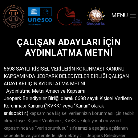
TR
MENU
ÇALIŞAN ADAYLARI İÇIN
AYDINLATMA METNI
6698 SAYILI KİŞİSEL VERİLERİN KORUNMASI KANUNU
KAPSAMINDA
JEOPARK BELEDİYELER BİRLİĞİ
ÇALIŞAN
ADAYLARI İÇİN AYDINLATMA METNİ
Aydınlatma Metni Amacı ve Kapsamı
Jeopark Belediyeler Birliği olarak 6698 sayılı Kişisel Verilerin
Korunması Kanunu (“KVKK” veya “Kanun” olarak
anılacaktır.)
kapsamında kişisel verilerinizin korunması için tedbir
almaktayız. Kişisel Verilerinizi, KVKK ve ilgili yasal mevzuat
kapsamında ve “veri sorumlusu” sıfatımızla aşağıda açıklanan
sebeplerle ve yöntemlerle işlemekteyiz. Jeopark Belediyeler