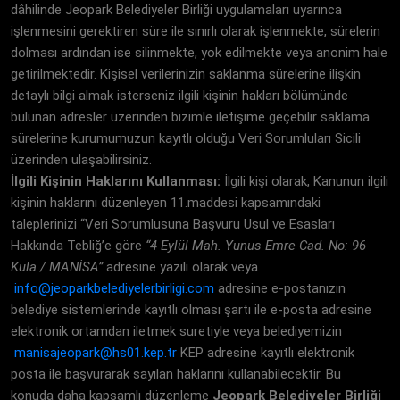
dâhilinde Jeopark Belediyeler Birliği uygulamaları uyarınca
işlenmesini gerektiren süre ile sınırlı olarak işlenmekte, sürelerin
dolması ardından ise silinmekte, yok edilmekte veya anonim hale
getirilmektedir. Kişisel verilerinizin saklanma sürelerine ilişkin
detaylı bilgi almak isterseniz ilgili kişinin hakları bölümünde
bulunan adresler üzerinden bizimle iletişime geçebilir saklama
sürelerine kurumumuzun kayıtlı olduğu Veri Sorumluları Sicili
üzerinden ulaşabilirsiniz.
İlgili Kişinin Haklarını Kullanması:
İlgili kişi olarak, Kanunun ilgili
kişinin haklarını düzenleyen 11.maddesi kapsamındaki
taleplerinizi “Veri Sorumlusuna Başvuru Usul ve Esasları
Hakkında Tebliğ’e göre
“4 Eylül Mah. Yunus Emre Cad. No: 96
Kula / MANİSA”
adresine yazılı olarak veya
info@jeoparkbelediyelerbirligi.com
adresine e-postanızın
belediye sistemlerinde kayıtlı olması şartı ile e-posta adresine
elektronik ortamdan iletmek suretiyle veya belediyemizin
manisajeopark@hs01.kep.tr
KEP adresine kayıtlı elektronik
posta ile başvurarak sayılan haklarını kullanabilecektir. Bu
konuda daha kapsamlı düzenleme
Jeopark Belediyeler Birliği