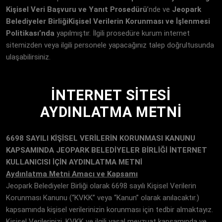
Kişisel Veri Başvuru ve Yanıt Prosedürü
’nde ve
Jeopark
Belediyeler Birliği
Kişisel Verilerin Korunması ve İşlenmesi
Politikası’nda
yapılmıştır. İlgili prosedüre kurum internet
sitemizden veya ilgili personele yapacağınız talep doğrultusunda
ulaşabilirsiniz.
İNTERNET SITESI
AYDINLATMA METNI​
6698 SAYILI KİŞİSEL VERİLERİN KORUNMASI KANUNU
KAPSAMINDA
JEOPARK BELEDİYELER BİRLİĞİ
İNTERNET
KULLANICISI İÇİN AYDINLATMA METNİ
Aydınlatma Metni Amacı ve Kapsamı
Jeopark Belediyeler Birliği olarak 6698 sayılı Kişisel Verilerin
Korunması Kanunu (“KVKK” veya “Kanun” olarak anılacaktır.)
kapsamında kişisel verilerinizin korunması için tedbir almaktayız.
Kişisel Verilerinizi, KVKK ve ilgili yasal mevzuat kapsamında ve