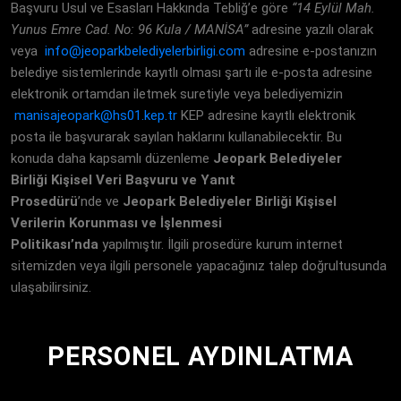
Başvuru Usul ve Esasları Hakkında Tebliğ’e göre
“14 Eylül Mah.
Yunus Emre Cad. No: 96 Kula / MANİSA”
adresine yazılı olarak
veya
info@jeoparkbelediyelerbirligi.com
adresine e-postanızın
belediye sistemlerinde kayıtlı olması şartı ile e-posta adresine
elektronik ortamdan iletmek suretiyle veya belediyemizin
manisajeopark@hs01.kep.tr
KEP adresine kayıtlı elektronik
posta ile başvurarak sayılan haklarını kullanabilecektir. Bu
konuda daha kapsamlı düzenleme
Jeopark Belediyeler
Birliği
Kişisel Veri Başvuru ve Yanıt
Prosedürü
’nde ve
Jeopark Belediyeler Birliği
Kişisel
Verilerin Korunması ve İşlenmesi
Politikası’nda
yapılmıştır. İlgili prosedüre kurum internet
sitemizden veya ilgili personele yapacağınız talep doğrultusunda
ulaşabilirsiniz.
PERSONEL AYDINLATMA