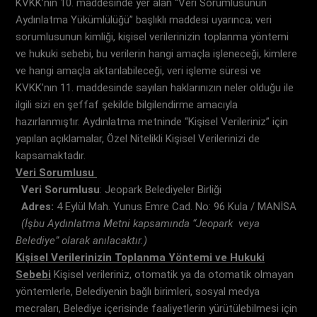
KVKK’nın 10. maddesinde yer alan “Veri Sorumlusunun
Aydınlatma Yükümlülüğü” başlıklı maddesi uyarınca; veri
sorumlusunun kimliği, kişisel verilerinizin toplanma yöntemi
ve hukuki sebebi, bu verilerin hangi amaçla işleneceği, kimlere
ve hangi amaçla aktarılabileceği, veri işleme süresi ve
KVKK’nın 11. maddesinde sayılan haklarınızın neler olduğu ile
ilgili sizi en şeffaf şekilde bilgilendirme amacıyla
hazırlanmıştır. Aydınlatma metninde “Kişisel Verileriniz” için
yapılan açıklamalar, Özel Nitelikli Kişisel Verilerinizi de
kapsamaktadır.
Veri Sorumlusu
Veri Sorumlusu
: Jeopark Belediyeler Birliği
Adres:
4 Eylül Mah. Yunus Emre Cad. No: 96 Kula / MANİSA
(İşbu Aydınlatma Metni kapsamında “Jeopark veya
Belediye” olarak anılacaktır.)
Kişisel Verilerinizin Toplanma Yöntemi ve Hukuki
Sebebi
Kişisel verileriniz, otomatik ya da otomatik olmayan
yöntemlerle, Belediyenin bağlı birimleri, sosyal medya
mecraları, Belediye içerisinde faaliyetlerin yürütülebilmesi için