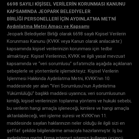
6698 SAYILI KİŞİSEL VERİLERİN KORUNMASI KANUNU
KAPSAMINDA JEOPARK BELEDİYELER
BİRLİĞİ
PERSONELLERİ İÇİN AYDINLATMA METNİ
Aydınlatma Metni Amacı ve Kapsamı
Jeopark Belediyeler Birliği olarak 6698 sayılı Kişisel Verilerin
Korunması Kanunu (KVKK veya Kanun olarak anılacaktır.)
kapsamında kişisel verilerinizin korunması için tedbir
almaktayız. Kişisel Verilerinizi, KVKK ve ilgili yasal mevzuat
kapsamında ve “veri sorumlusu” sıfatımızla aşağıda açıklanan
sebeplerle ve yöntemlerle işlemekteyiz. Kişisel Verilerin
İşlenmesi Hakkında Aydınlatma Metni, KVKK’nın 10.
maddesinde yer alan “Veri Sorumlusu’nun Aydınlatma
Yükümlülüğü” başlıklı maddesi uyarınca; veri sorumlusunun
kimliği, kişisel verilerinizin toplanma yöntemi ve hukuki sebebi,
bu verilerin hangi amaçla işleneceği, kimlere ve hangi amaçla
aktarılabileceği, veri işleme süresi ve KVKK’nın 11.
maddesinde sayılan haklarınızın neler olduğu ile ilgili sizi en
şeffaf şekilde bilgilendirme amacıyla hazırlanmıştır. İş bu
aydınlatma metni firma internet sitemizi kullanan üçüncü