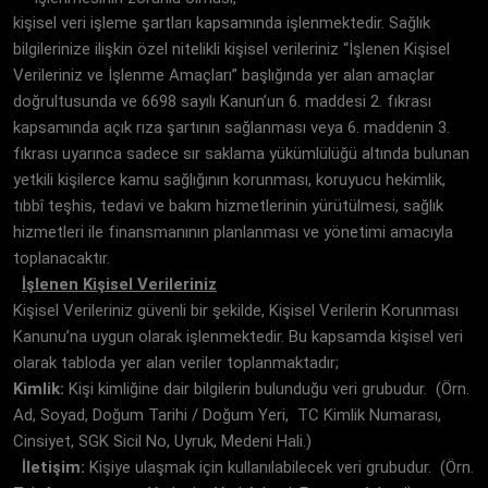
kişisel veri işleme şartları kapsamında işlenmektedir. Sağlık
bilgilerinize ilişkin özel nitelikli kişisel verileriniz “İşlenen Kişisel
Verileriniz ve İşlenme Amaçları” başlığında yer alan amaçlar
doğrultusunda ve 6698 sayılı Kanun’un 6. maddesi 2. fıkrası
kapsamında açık rıza şartının sağlanması veya 6. maddenin 3.
fıkrası uyarınca sadece sır saklama yükümlülüğü altında bulunan
yetkili kişilerce kamu sağlığının korunması, koruyucu hekimlik,
tıbbî teşhis, tedavi ve bakım hizmetlerinin yürütülmesi, sağlık
hizmetleri ile finansmanının planlanması ve yönetimi amacıyla
toplanacaktır.
İşlenen Kişisel Verileriniz
Kişisel Verileriniz güvenli bir şekilde, Kişisel Verilerin Korunması
Kanunu’na uygun olarak işlenmektedir. Bu kapsamda kişisel veri
olarak tabloda yer alan veriler toplanmaktadır;
Kimlik:
Kişi kimliğine dair bilgilerin bulunduğu veri grubudur. (Örn.
Ad, Soyad, Doğum Tarihi / Doğum Yeri, TC Kimlik Numarası,
Cinsiyet, SGK Sicil No, Uyruk, Medeni Hali.)
İletişim:
Kişiye ulaşmak için kullanılabilecek veri grubudur. (Örn.