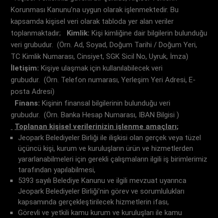
Korunması Kanunu’na uygun olarak işlenmektedir. Bu
kapsamda kişisel veri olarak tabloda yer alan veriler
toplanmaktadır;
Kimlik:
Kişi kimliğine dair bilgilerin bulunduğu
veri grubudur. (Örn. Ad, Soyad, Doğum Tarihi / Doğum Yeri,
TC Kimlik Numarası, Cinsiyet, SGK Sicil No, Uyruk, İmza)
İletişim:
Kişiye ulaşmak için kullanılabilecek veri
grubudur. (Örn. Telefon numarası, Yerleşim Yeri Adresi, E-
posta Adresi)
Finans:
Kişinin finansal bilgilerinin bulunduğu veri
grubudur. (Örn. Banka Hesap Numarası, IBAN Bilgisi )
Toplanan kişisel verilerinizin işlenme amaçları
;
Jeopark Belediyeler Birliği ile ilişkisi olan gerçek veya tüzel
üçüncü kişi, kurum ve kuruluşların ürün ve hizmetlerden
yararlanabilmeleri için gerekli çalışmaların ilgili iş birimlerimiz
tarafından yapılabilmesi,
5393 sayılı Belediye Kanunu ve ilgili mevzuat uyarınca
Jeopark Belediyeler Birliği’nin görev ve sorumlulukları
kapsamında gerçekleştirilecek hizmetlerin ifası,
Görevli ve yetkili kamu kurum ve kuruluşları ile kamu