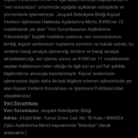
“veri sorumlusu” sıfatımızla aşağıda açıklanan sebeplerle ve
yöntemlerle işlemekteyiz. Jeopark Belediyesi Birliği Kişisel
Verilerin İşlenmesi Hakkında Aydınlatma Metni, KVKK’nın 10.
maddesinde yer alan “Veri Sorumlusunun Aydınlatma
Yükümlülüğü” başlıklı maddesi uyarınca; veri sorumlusunun
kimliği, kişisel verilerinizin toplanma yöntemi ve hukuki sebebi, bu
verilerin hangi amaçla işleneceği, kimlere ve hangi amaçla
aktarılabileceği, veri işleme süresi ve KVKK’nın 11. maddesinde
sayılan haklarınızın neler olduğu ile ilgili sizi en şeffaf şekilde
bilgilendirme amacıyla hazırlanmıştır. Kişisel verilerinizin
işlenmesine ilişkin daha detaylı bilgilere internet adresimizde yer
alan Kişisel Verilerin Korunması ve İşlenmesi Politikası’ndan
ulaşabilirsiniz.
Veri Sorumlusu
Veri Sorumlusu:
Jeopark Belediyeler Birliği
Adres:
4 Eylül Mah. Yunus Emre Cad. No: 96 Kula / MANİSA
(İşbu Aydınlatma Metni kapsamında “Belediye” olarak
anılacaktır.)