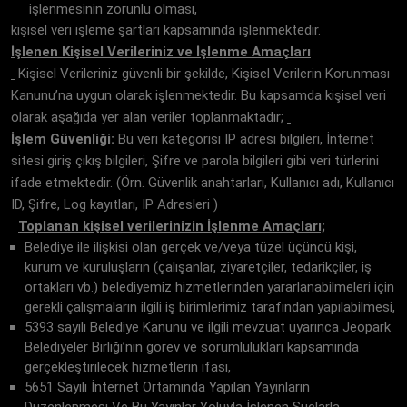
işlenmesinin zorunlu olması,
kişisel veri işleme şartları kapsamında işlenmektedir.
İşlenen Kişisel Verileriniz ve İşlenme Amaçları
Kişisel Verileriniz güvenli bir şekilde, Kişisel Verilerin Korunması
Kanunu’na uygun olarak işlenmektedir. Bu kapsamda kişisel veri
olarak aşağıda yer alan veriler toplanmaktadır;
İşlem Güvenliği:
Bu veri kategorisi IP adresi bilgileri, İnternet
sitesi giriş çıkış bilgileri, Şifre ve parola bilgileri gibi veri türlerini
ifade etmektedir. (Örn. Güvenlik anahtarları, Kullanıcı adı, Kullanıcı
ID, Şifre, Log kayıtları, IP Adresleri )
Toplanan kişisel verilerini
zin İşlenme Amaçları;
Belediye ile ilişkisi olan gerçek ve/veya tüzel üçüncü kişi,
kurum ve kuruluşların (çalışanlar, ziyaretçiler, tedarikçiler, iş
ortakları vb.) belediyemiz hizmetlerinden yararlanabilmeleri için
gerekli çalışmaların ilgili iş birimlerimiz tarafından yapılabilmesi,
5393 sayılı Belediye Kanunu ve ilgili mevzuat uyarınca Jeopark
Belediyeler Birliği’nin görev ve sorumlulukları kapsamında
gerçekleştirilecek hizmetlerin ifası,
5651 Sayılı İnternet Ortamında Yapılan Yayınların