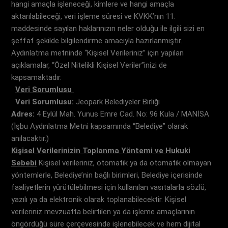
hangi amaçla işleneceği, kimlere ve hangi amaçla
aktarılabileceği, veri işleme süresi ve KVKK’nın 11.
maddesinde sayılan haklarınızın neler olduğu ile ilgili sizi en
şeffaf şekilde bilgilendirme amacıyla hazırlanmıştır.
Aydınlatma metninde “Kişisel Verileriniz” için yapılan
açıklamalar, “Özel Nitelikli Kişisel Veriler”inizi de
kapsamaktadır.
Veri Sorumlusu
Veri Sorumlusu:
Jeopark Belediyeler Birliği
Adres:
4 Eylül Mah. Yunus Emre Cad. No: 96 Kula / MANİSA
(İşbu Aydınlatma Metni kapsamında “Belediye” olarak
anılacaktır.)
Kişisel Verilerinizin Toplanma Yöntemi ve Hukuki
Sebebi
Kişisel verileriniz, otomatik ya da otomatik olmayan
yöntemlerle, Belediye’nin bağlı birimleri, Belediye içerisinde
faaliyetlerin yürütülebilmesi için kullanılan vasıtalarla sözlü,
yazılı ya da elektronik olarak toplanabilecektir. Kişisel
verileriniz mevzuatta belirtilen ya da işleme amaçlarının
öngördüğü süre çerçevesinde işlenebilecek ve hem dijital