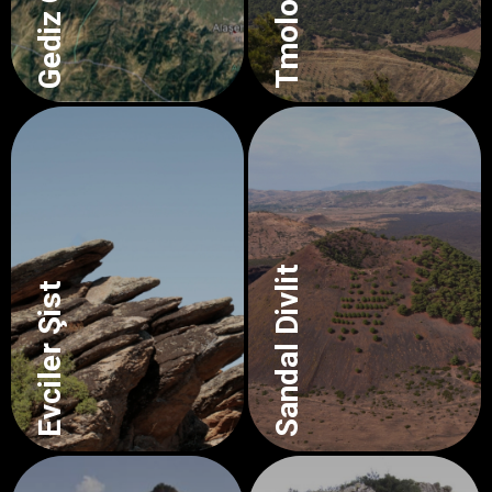
Sandal Divlit
Evciler Şist